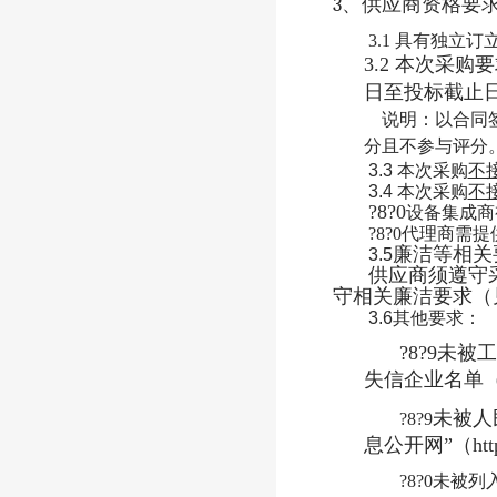
3
、供应商资格要
3.1 具有独
3.2 本次采
日至投标截止
说明：以合同
分且不参与评分
3.3
本次采购
不
3.4
本次采购
不
?8?0
设备集成商
?8?0
代理商需提
廉洁等相关
3.5
供应商须遵守
守相关廉洁要求（
3.6
其他要求：
?8?9
未
被工
失信企业名单
未
被人民
?8?9
息公开网”（https
?8?0
未被列