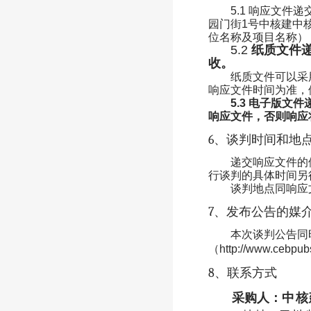
5.1
响应文件递
园门街
1
号中核建中
位名称及项目名称）
5.2
纸质文件
收。
纸质文件可以采
响应文件时间为准，
5.3
电子版文件
响应文件，否则响应
6
、谈判时间和地
递交响应文件的
行谈判的具体时间另
谈判地点同响应
7
、发布公告的媒
本次谈判公告同
（
http://www.cebpub
8
、联系方式
采购人：
中核