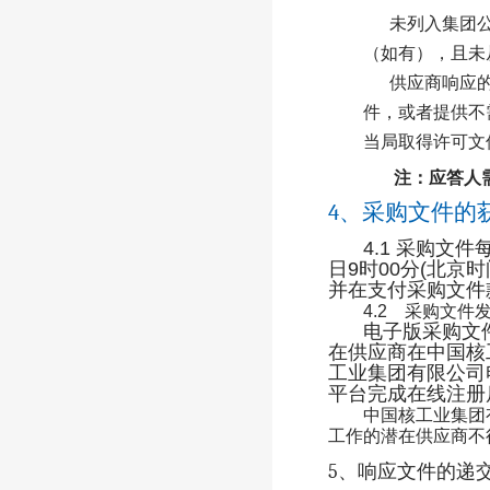
未列入集团
（如有），且未
供应商响应
件，或者提供不
当局取得许可文
注：应答人
4
、采购文件的
4
.1
采购文件
日
9
时
00
分
(
北京时
并在支付采购文件
4.2
采购文件发
电子版采购文
在供应商在中国核
工业集团有限公司
平台完成在线注册
中国核工业集团
工作的潜在供应商不
5
、响应文件的递