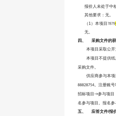
报价人未处于中
其他要求：无。
（
1
）本项目
?8?9
无。
四、
采购文件的
本项目采取公开
本项目不提供纸
采购文件。
供应商参与本项
。注册账号
88828754
招标项目
参与项目
→
名参与项目。报名参
五、
应答文件
/
报