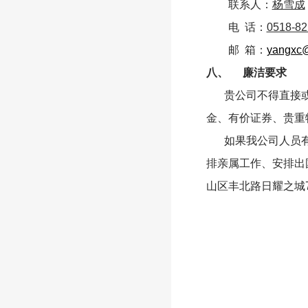
联系人：
杨雪成
电
话：
0518-8
邮
箱：
yangxc
八、
廉洁要求
贵公司不得直接
金、有价证券、贵重
如果我公司人员
排亲属工作、安排出
山区丰北路日耀之城