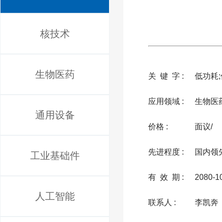
核技术
生物医药
关 键 字 :
低功耗;
应用领域 :
生物医
通用设备
价格 :
面议/
先进程度 :
国内领
工业基础件
有 效 期 :
2080-1
人工智能
联系人 :
李凯奔