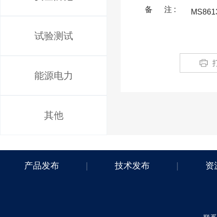
备 注 :
MS86
试验测试
能源电力
其他
产品发布
|
技术发布
|
资