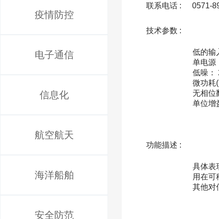
联系电话 :
0571-8
疫情防控
技术参数 :
              低失调电压： 1mV 最大
低的输入
电子通信
单电源： 
低噪： 2
微功耗(
无相位翻
信息化
单位增
航空航天
功能描述 :
              MS8613/8617/8619运算放大器具有极低功耗，轨到轨输入输出，低输入电压和低电流噪
具体表现
海洋船舶
用在可
其他对
安全防范