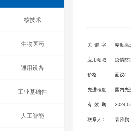
核技术
生物医药
关 键 字 :
精度高;
应用领域 :
疫情防
通用设备
价格 :
面议/
先进程度 :
国内先
工业基础件
有 效 期 :
2024-0
人工智能
联系人 :
裴雅鹏