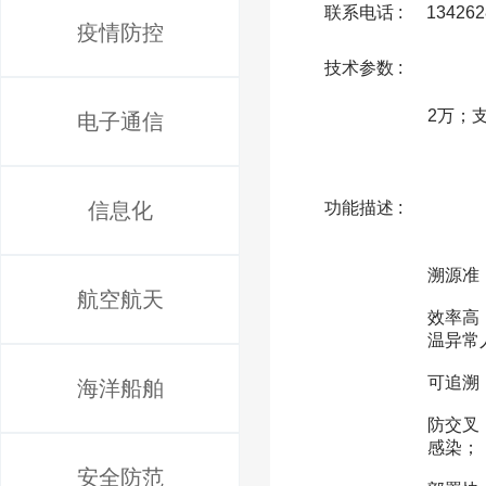
联系电话 :
134262
疫情防控
技术参数 :
              单个体实时监测及声光报警；支持戴口罩面部识别；温度精度≤±0.3℃；支持WIFI；离线人脸库最
2万；
电子通信
信息化
功能描述 :
              精度高，核心红外测温模组源自德国技术，测量精度优于市场同类产品
溯源准
航空航天
效率高
温异常
可追溯
海洋船舶
防交叉
感染；

安全防范