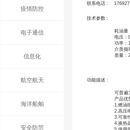
联系电话 :
176927
疫情防控
技术参数 :
              热流量：16.3KW、20KW、25KW、30KW、35K
耗油量：1.
电子通信
电压：DC
功率：1
介质循
质量：2
信息化
航空航天
功能描述 :
              功能用途：
可普遍
产品优势
海洋船舶
1.燃
2.高压
3.可
4.换
安全防范
5.使