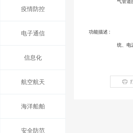
气管道
疫情防控
功能描述 :
电子通信
              一种轮式磁吸附爬壁机器人，包括车体，所述车体采用铝合金制作成封闭性的腔体，内部装有
统、电
信息化
航空航天
海洋船舶
安全防范