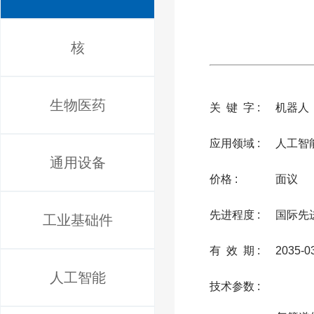
核
生物医药
关 键 字 :
机器人
应用领域 :
人工智
通用设备
价格 :
面议
先进程度 :
国际先
工业基础件
有 效 期 :
2035-0
人工智能
技术参数 :
              根据本实用新型所述的轮式磁吸附爬壁机器人，可用于管道内部、船舶表面、大型钢构桥梁、石