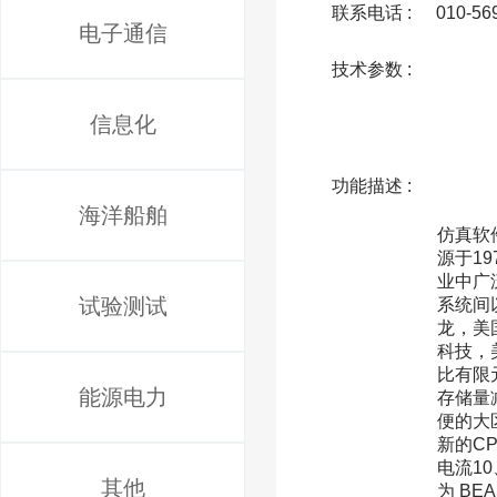
联系电话 :
010-56
电子通信
技术参数 :
信息化
功能描述 :
              产品介绍BEASY 阴极保护软件（Corrosion & CP）软件是一款基于边界元技术的专业的阴极保
海洋船舶
仿真软
源于1
业中广
试验测试
系统间
龙，美国
科技，
比有限
能源电力
存储量
便的大
新的C
电流1
其他
为 B