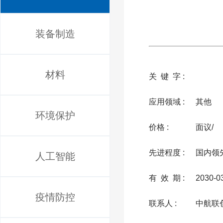
装备制造
材料
关 键 字 :
应用领域 :
其他
环境保护
价格 :
面议/
先进程度 :
国内领
人工智能
有 效 期 :
2030-0
疫情防控
联系人 :
中航联