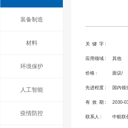
装备制造
材料
关 键 字 :
应用领域 :
其他
环境保护
价格 :
面议/
先进程度 :
国内领
人工智能
有 效 期 :
2030-0
疫情防控
联系人 :
中航联