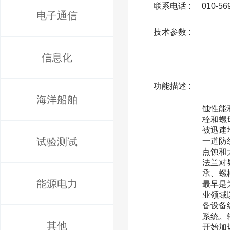
联系电话 :
010-56
电子通信
技术参数 :
信息化
功能描述 :
              产品介绍Enviropeel防腐涂层系统是一个可以不受物体形状、尺寸约束的抑制腐蚀方法。它优良
海洋船舶
蚀性能
栓和螺母
被迅速
试验测试
一道防
点蚀和
法兰对
承、螺
能源电力
最早是
业领域
备设备
系统。
其他
开始加