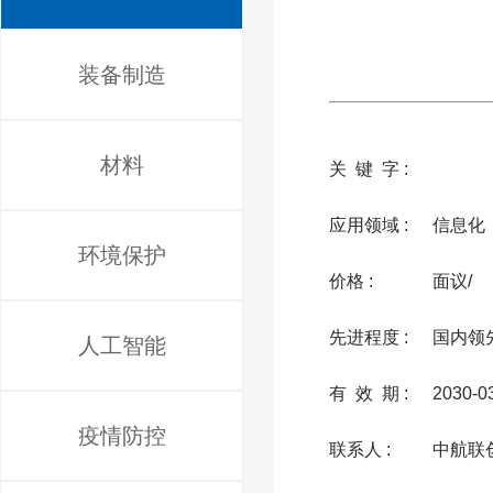
装备制造
材料
关 键 字 :
应用领域 :
信息化
环境保护
价格 :
面议/
先进程度 :
国内领
人工智能
有 效 期 :
2030-0
疫情防控
联系人 :
中航联