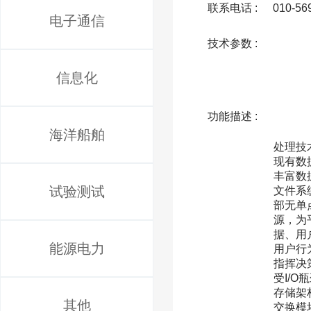
联系电话 :
010-56
电子通信
技术参数 :
信息化
功能描述 :
              解决方案为响应业务对数据服务提出的实时要求，本方案着力构建航空大数据分析平台，基于开
海洋船舶
处理技
现有数
丰富数
试验测试
文件系
部无单
源，为
据、用
能源电力
用户行
指挥决
受I/
存储架
其他
交换模