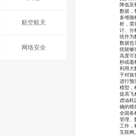
降低至
数据，
多维随
航空航天
析，需
计、分
统作为
数据也
网络安全
统能够
高度可
秒或毫
利用大
于对旅
进行预
模型，
提高飞
虑油耗
确的模
全国各
管理、
工作，
互联网