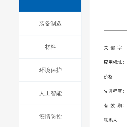
装备制造
材料
关 键 字 :
应用领域 :
环境保护
价格 :
先进程度 :
人工智能
有 效 期 :
疫情防控
联系人 :