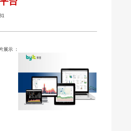
平台
31
片展示 ：