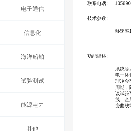
联系电话 :
135890
电子通信
技术参数 :
              最大加热速度10000℃/s，温度控制精度±1℃，最大拉、静压载荷100KN，力值精度±10N，最大
移速率1
信息化
海洋船舶
功能描述 :
              Gleeble3500热力模拟机试验系统主要有供电系统、加热系统、机械系统、真空系统、冷却系统
系统等
电一体
试验测试
理冶金
周期，
该试验
线、金
能源电力
变曲线等
其他