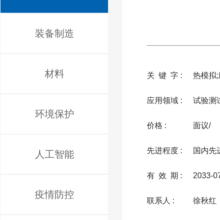
装备制造
材料
关 键 字 :
热模拟
应用领域 :
试验测
环境保护
价格 :
面议/
先进程度 :
国内先
人工智能
有 效 期 :
2033-0
疫情防控
联系人 :
徐秋红