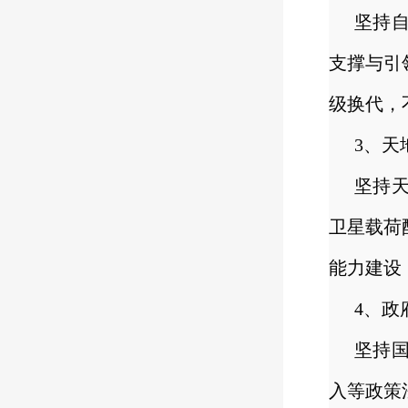
坚持
支撑与引
级换代，
3、天
坚持
卫星载荷
能力建设
4、政
坚持
入等政策