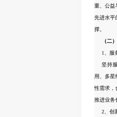
重、公益
先进水平
撑。
（二
1、服
坚持
用、多星
性需求，
推进业务
2、创